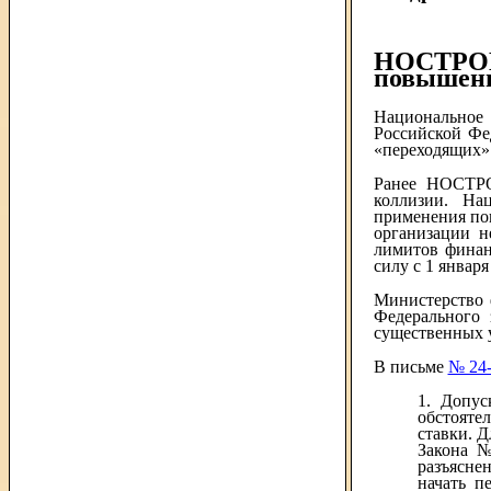
НОСТРОЙ 
повышен
Национальное 
Российской Фе
«переходящих» 
Ранее НОСТ
коллизии. На
применения по
организации н
лимитов финан
силу с 1 январ
Министерство 
Федерального 
существенных у
В письме
№ 24-
1. Допус
обстояте
ставки. 
Закона №
разъясне
начать п