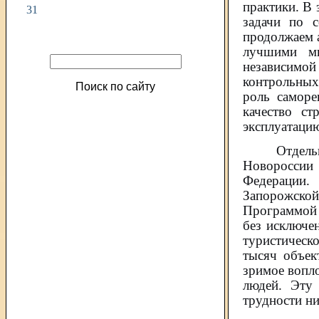
практики. В 
31
задачи по 
продолжаем а
лучшими ми
независимо
контрольны
Поиск по сайту
роль саморе
качество ст
эксплуатаци
Отдель
Новороссии
Федерации.
Запорожской 
Программой 
без исключе
туристическ
тысяч объек
зримое вопло
людей. Эту
трудности ни