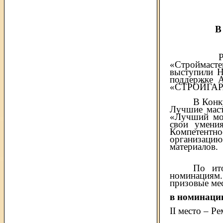
В
Региональ
«Строймаст
выступили Н
поддержке 
«СТРОЙГАР
В Конк
Лучшие маст
«Лучший мон
свои умени
Компетентно
организаци
материалов.
По ит
номинациям.
призовые ме
в номинаци
II место – 