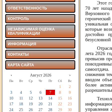
Этот г
70 лет наза
ОТВЕТСТВЕННОСТЬ
Верховного 
героический
КОНТРОЛЬ
уникальная 
которые воз
НЕЗАВИСИМАЯ ОЦЕНКА
КВАЛИФИКАЦИИ
достойно п
безусловной
ИНФОРМАЦИЯ
Отрасл
лета 2026 г
КОНТАКТЫ
превысив пр
повседневны
КАРТА САЙТА
самоотдача.
снижения те
‹
Август 2026
›
вводом объе
Пн
Вт
Ср
Чт
Пт
Сб
Вс
более акти
1
2
разрешитель
3
4
5
6
7
8
9
10
11
12
13
14
15
16
Техно
информацио
17
18
19
20
21
22
23
управления 
24
25
26
27
28
29
30