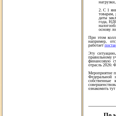
нагрузки,
2. С 1 я
товарам,
даты зак
года, НД
налогооб
основу ло
При этом колл
например, от
работает
поста
Эту ситуацию
правильному уч
финансовую ст
отрасль 2026: 
Мероприятие п
Федеральной н
собственные 
совершенствов
ознакомить тут
По 