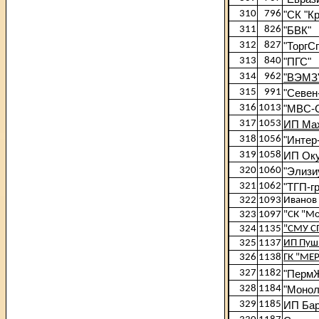
310
796
"СК "К
311
826
"БВК"
312
827
"ТоргС
313
840
"ПГС"
314
962
"ВЭМЗ
315
991
"Севен
316
1013
"МВС-
317
1053
ИП Мах
318
1056
"Интер
319
1058
ИП Оку
320
1060
"Элизи
321
1062
"ТГП-г
322
1093
Иванов 
323
1097
"СК "М
324
1135
"СМУ С
325
1137
ИП Пуш
326
1138
ГК "МЕ
327
1182
"Перм
328
1184
"Монол
329
1185
ИП Ба