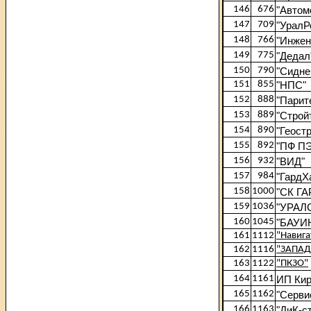
146
676
"Автом
147
709
"УралР
148
766
"Инжен
149
775
"Дедал
150
790
"Сидне
151
855
"НПС"
152
888
"Парит
153
889
"Строй
154
890
"Геост
155
892
"ПФ П
156
932
"ВИД"
157
984
"ГардХ
158
1000
"СК ГА
159
1036
"УРАЛ
160
1045
"БАУИ
161
1112
"Навига
162
1116
"ЗАПАД
163
1122
"ПКЗО"
164
1161
ИП Ки
165
1162
"Серви
166
1163
"ДиК-с