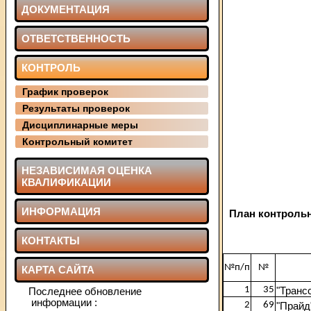
ДОКУМЕНТАЦИЯ
ОТВЕТСТВЕННОСТЬ
КОНТРОЛЬ
График проверок
Результаты проверок
Дисциплинарные меры
Контрольный комитет
НЕЗАВИСИМАЯ ОЦЕНКА
КВАЛИФИКАЦИИ
ИНФОРМАЦИЯ
План контрольн
КОНТАКТЫ
№п/п
№
КАРТА САЙТА
1
35
"Транс
Последнее обновление
информации :
2
69
"Прайд