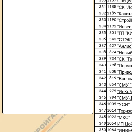
330
1187
Специа
331
1188
"СК "Л
332
1189
"Капит
333
1190
"Строй
334
1192
"Инвес
335
301
"ГП "К
336
543
"СТЭК"
337
627
"Анлис
338
674
"Новый
339
734
"СК "Т
340
798
"Пермн
341
808
"Приво
342
819
"Военн
343
854
"СМУ "
344
975
"ИнКо
345
994
"СМУ-1
346
1005
"УСИ"
347
1014
"Горизо
348
1023
"МКС"
349
1054
ИП Цой
350
1064
"ИНВЕ