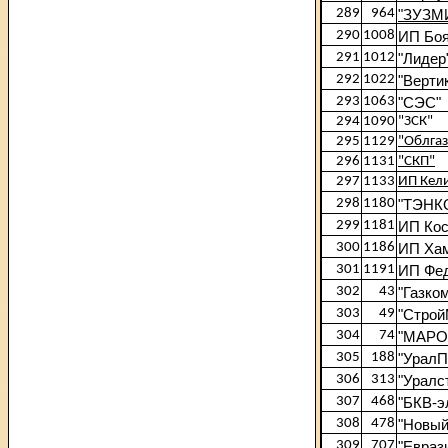
289
964
"ЗУЗМ
290
1008
ИП Боя
291
1012
"Лидер
292
1022
"Верти
293
1063
"СЭС"
294
1090
"ЗСК"
295
1129
"Облгаз
296
1131
"СКП"
297
1133
ИП Кел
298
1180
"ТЭНК
299
1181
ИП Ко
300
1186
ИП Ха
301
1191
ИП Фе
302
43
"Газко
303
49
"Строй
304
74
"МАРО
305
188
"Урал
306
313
"Уралс
307
468
"БКВ-э
308
478
"Новый
309
707
"Евраз