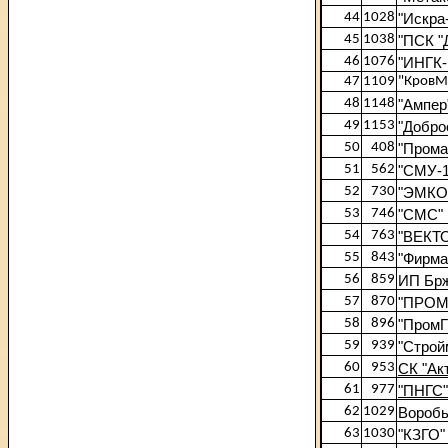
44
1028
"Искра
45
1038
"ПСК "
46
1076
"ИНГК
47
1109
"КровМ
48
1148
"Ампер
49
1153
"Добро
50
408
"Прома
51
562
"СМУ-1
52
730
"ЭМКО
53
746
"СМС"
54
763
"ВЕКТ
55
843
"Фирма
56
859
ИП Брж
57
870
"ПРОМ
58
896
"ПромГ
59
939
"Строй
60
953
СК "Ак
61
977
"ПНГС"
62
1029
Воробь
63
1030
"КЗГО"