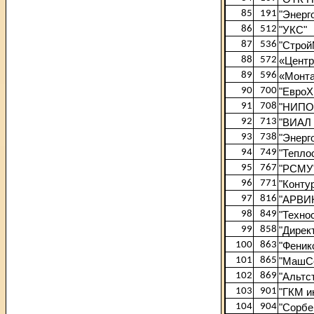
85
191
"Энерг
86
512
"УКС"
87
536
"Строй
88
572
«Центр
89
596
«Монт
90
700
"ЕвроХ
91
708
"НИПО-
92
713
"ВИАЛ 
93
738
"Энерг
94
749
"Тепло
95
767
"РСМУ
96
771
"Конту
97
816
"АРВИ
98
849
"Техно
99
858
"Дирек
100
863
"Феник
101
865
"МашС
102
869
"Альтс
103
901
"ГКМ и
104
904
"Сорбе