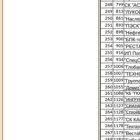
248
799
СК "АС
249
813
"ЛУКОЙ
250
861
"Насле
251
893
"ПЭСК
252
898
"Нефте
253
900
"БПК-т
254
905
"РЕСТ
255
916
ИП Пог
256
934
"СпецС
257
1006
"Глоба
258
1007
"ТЕХН
259
1009
"Групп
260
1055
"Демиз
261
1086
"КБ "ПО
262
1126
"ИНГРУ
263
1127
"СИАНА
264
1128
"Строй
265
1177
"СК К
266
1178
"Техга
267
1179
"Веста
268
1183