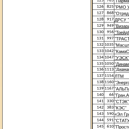
125
765
"Парма
126
825
"РМО 
127
868
"Отряд
128
917
ДРСУ "
129
949
"Визар
130
956
"Трейд
131
997
"ТРАС
132
1035
"Масшт
133
1042
"КамаС
134
1047
"УЭСК
135
1050
"Динам
136
1113
"Диама
137
1154
ЛТМ
138
1160
"Энерг
139
1167
"АЛЬПа
140
66
"Гран.А
141
330
"СТЭК"
142
383
"КЭС"
143
590
«Эл Гр
144
591
"СТАТ
145
610
"Прост