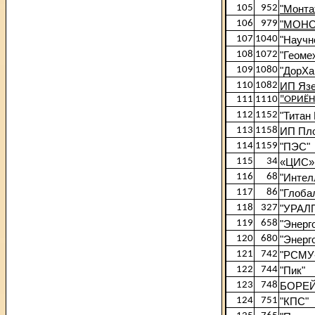
105
952
"Монта
106
979
"МОН
107
1040
"Научн
108
1072
"Геоме
109
1080
"ДорХа
110
1082
ИП Язе
111
1110
"ОРИЁН
112
1152
"Титан 
113
1158
ИП Пло
114
1159
"ПЭС"
115
34
«ЦИС»
116
68
"Интел
117
86
"Глоба
118
327
"УРАЛ
119
658
"Энерг
120
680
"Энерг
121
742
"РСМУ
122
744
"Пик"
123
748
БОРЕ
124
751
"КПС"