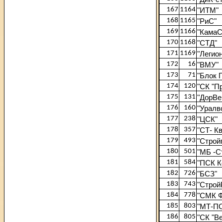
167
1164
"ИТМ"
168
1165
"РиС"
169
1166
"КамаС
170
1168
"СТД"
171
1169
"Легион
172
16
"ВМУ"
173
71
"Блок 
174
120
"СК "П
175
131
"ДорВе
176
160
"Уралв
177
238
"ЦСК"
178
357
"СТ- К
179
493
"Строй
180
501
"МБ -С
181
584
"ПСК К
182
726
"БСЗ"
183
743
"Строй
184
778
"СМК Ф
185
803
"МТ-П
186
805
"СК "Ве