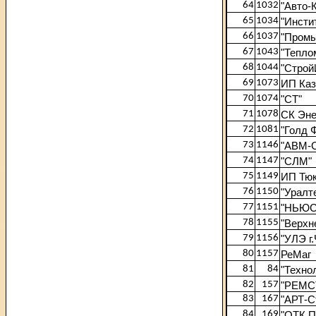
64
1032
"Авто-
65
1034
"Инсти
66
1037
"Промы
67
1043
"Тепло
68
1044
"Строй
69
1073
ИП Каз
70
1074
"СТ"
71
1078
СК Эне
72
1081
"Голд 
73
1146
"АВМ-С
74
1147
"СЛМ"
75
1149
ИП Тю
76
1150
"Уралт
77
1151
"НЬЮС
78
1155
"Верхн
79
1156
"УЛЭ г
80
1157
РеМаг
81
84
"Техно
82
157
"РЕМС
83
167
"АРТ-С
84
169
"ОТК П