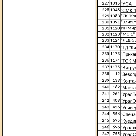
227
1015
"УСА"
228
1048
"СМК "
229
1083
"СК "К
230
1091
"ЭлитС
231
1120
ИП Мир
232
1123
"МС-1"
233
1124
"ЛЕД-5
234
1170
"ТД "К
235
1173
"Прика
236
1174
"ТСК 
237
1175
"Витру
238
12
"Зевсп
239
139
"Контак
240
162
"Маста
241
261
"УралТ
242
409
"УралЭ
243
456
"Униве
244
558
"Спецэ
245
695
"Куеди
246
696
"Уралх
247
755
"УралС