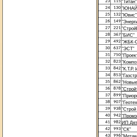
23
115
"Титан"
24
130
"ЮНАЙ
25
132
"Ювис"
26
149
"Энерг
27
221
"Строй
28
367
"БИС"
29
492
"ЖБК-С
30
637
"ЭСТ"
31
750
"Проек
32
823
"Компо
33
842
"К.Т.Р
34
853
"Газст
35
862
"Новые
36
878
"Строй
37
899
"Приор
38
907
"Геоте
39
938
"Строй
40
942
"Промэ
41
982
ИП Дят
42
993
"СК"
43
996
"Метак