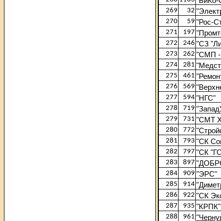
"БиКо-
269
32
"Элект
270
59
"Рос-С
271
197
"Промт
272
246
"СЗ "Л
273
262
"СМП -
274
281
"Медст
275
461
"Ремон
276
569
"Верхн
277
594
"НГС"
278
719
"Запад
279
731
"СМТ 
280
772
"Строй
281
793
"СК Со
282
797
"СК "Г
283
897
"ДОБР
284
909
"ЭРС"
285
914
"Димет
286
922
"СК Эк
287
935
"КРПК"
288
961
"Черну