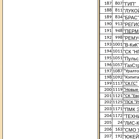
187
807
"ГИП"
188
811
"ЛУКО
189
834
"БРАС"
190
913
"РЕГИ
191
948
"ПЕРМ
192
998
"РЕМУ
193
1001
"В-КиК
194
1011
"СК "Н
195
1051
"Пульс
196
1057
"ГазСт
197
1087
"Уралт
198
1092
"Кэпита
199
1117
"СК ГС"
200
1119
"Новые
201
1121
"СК "Ев
202
1125
"ПСК "
203
1171
"ПМК Э
204
1172
"ТЕХНИ
205
24
"ЛИС-К
206
163
"СМО 
207
192
"ЮКЕЙ