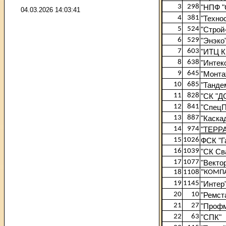
3
298
"НПФ "
04.03.2026 14:03:41
4
381
"Техно
5
524
"Строй
6
529
"Энэко
7
603
"ИТЦ 
8
638
"Интек
9
645
"Монта
10
685
"Танде
11
828
"СК "
12
841
"СпецП
13
887
"Каска
14
974
"ТЕРР
15
1026
ФСК "Г
16
1039
"СК Св
17
1077
"Векто
18
1108
"КОМП
19
1145
"Интер
20
10
"Ремст
21
27
"Профм
22
63
"СПК"