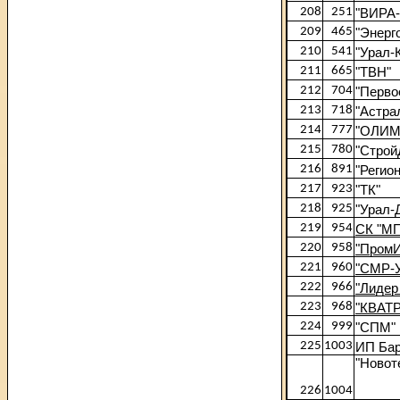
208
251
"ВИРА
209
465
"Энерг
210
541
"Урал-
211
665
"ТВН"
212
704
"Перво
213
718
"Астра
214
777
"ОЛИМ
215
780
"Строй
216
891
"Регио
217
923
"ТК"
218
925
"Урал-
219
954
СК "М
220
958
"ПромИ
221
960
"СМР-
222
966
"Лидер
223
968
"КВАТ
224
999
"СПМ"
225
1003
ИП Бар
"Новот
226
1004