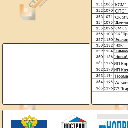
351
1065
"КСМ"
352
1070
"СПС"
353
1071
"СК Эт
354
1095
"Джи-п
355
1096
"СМК-5
356
1103
"СК "Пр
357
1130
"Эталон
358
1132
"НЭК"
359
1134
"Химне
360
1136
"Новый
361
1176
ИП Ко
362
1193
ИП Каз
363
1194
"Норма
364
1195
"Альян
365
1196
СЗ "Ки